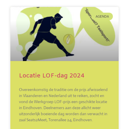
AGENDA
Locatie LOF-dag 2024
Overeenkomstig de traditie om de prijs afwisselend
in Vlaanderen en Nederland uit te reiken, zocht en
vond de Werkgroep LOF-prijs een geschikte locatie
in Eindhoven. Deelnemers aan deze allicht weer
uitzonderlijk boeiende dag worden dan verwacht in
zaal Seats2Meet, Torenallee 24, Eindhoven.