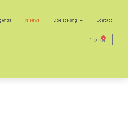
genda
Nieuws
Doelstelling
Contact
0
€
0,00